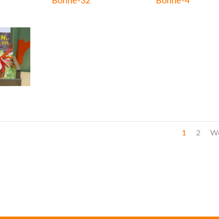
Bohne-32
Bohne-4
1
2
We