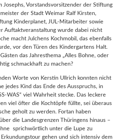
m Josephs, Vorstandsvorsitzender der Stiftung
meister der Stadt Weimar Ralf Kirsten,
iftung Kinderplanet, JUL-Mitarbeiter sowie
er Auftaktveranstaltung wurde dabei nicht
che macht Julchens Kochmobil, das ebenfalls
wurde, vor den Türen des Kindergartens Halt.
 Gästen das Jahresthema „Alles Bohne, oder
chtig schmackhaft zu machen?
den Worte von Kerstin Ullrich konnten nicht
ne jedes Kind das Ende des Ausspruchs, in
iSS-WAS“ viel Wahrheit stecke. Das leckere
 viel öfter die Kochtöpfe füllte, sei überaus
sche geholt zu werden. Fortan haben
 über die Landesgrenzen Thüringens hinaus –
hne sprichwörtlich unter die Lupe zu
 Erkundungstour gehen und sich intensiv dem