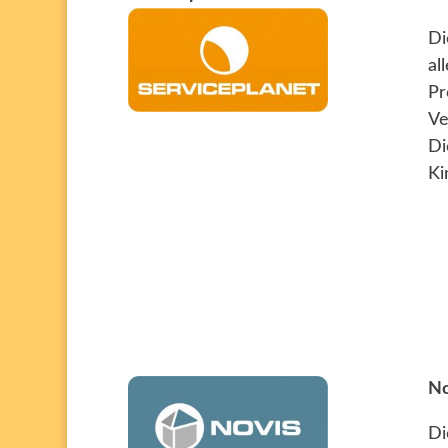
D
al
Pr
Ve
Di
Ki
No
D