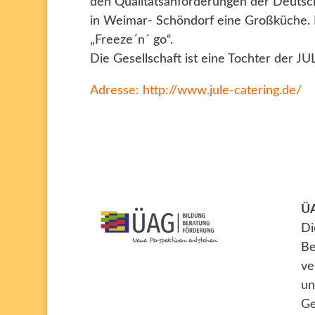
den Qualitätsanforderungen der Deutsche
in Weimar- Schöndorf eine Großküche. 
„Freeze´n´ go“.
Die Gesellschaft ist eine Tochter der J
Adresse: http://www.jule-catering.de/
Ü
D
Be
ve
un
Ge