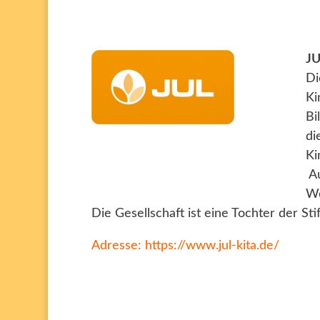
JU
D
Ki
Bi
di
Ki
Au
We
Die Gesellschaft ist eine Tochter der Sti
Adresse:
https://www.jul-kita.de/